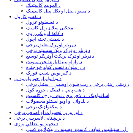
د المونیم کاسټینګ
د مسو ، پیتل او نکل پیتل کاسټینګ
د نقشو کارول
د قسطونو غزول
مخکنی سلایډ ریل کاسټ
د کاغذ لرونکي زوی
د شمشۍ تخته اچول
د ټریلر او ټرک تعلیق برخې
د ټریلر او ټرک بریک سیسټم برخې
د ټریلر او ټرک بریکٹ آوټریګر توسیع
د ولولو پینټا لپاره انجن ماونټ
د درملو / د تنفس کولو څو چنده
د ګیر بوس شفټ فورک
د ودانولو او جوړولو ودانۍ
د زینتي زینتي برخې ، ریت شوي اوسپنې + سټیل برخې
د هب پایپ ، فټینګ ، جوړه کول
اسافولډنګ ، د لاجر پای ، نټ ، ورج ، ګلسیټ
د نلدوانۍ او اوبو ایستلو محصولات
د سکفولډنګ برخې
د اور وژنې تجهیزات او اضافي برخې
د بریښنایی لاسرسي برخې
د تجهیزاتو اضافي پرزې
ال ، سټینلیس فولاد ، کاسټ اوسپنه ، د بیکیلایټ لاسي