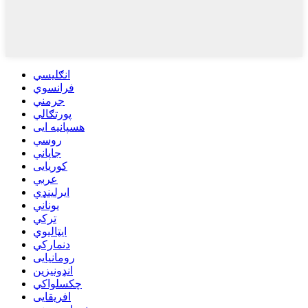
انګلیسي
فرانسوي
جرمني
پورتګالي
هسپانیه ایی
روسي
جاپاني
کوریایی
عربي
ایرلینډي
یوناني
ترکي
ایټالیوي
دنمارکي
رومانیایی
انډونیزین
چکسلواکي
افریقایی