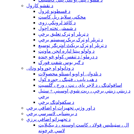
د نقشو کارول
د قسطونو غزول
مخکنی سلایډ ریل کاسټ
د کاغذ لرونکي زوی
د شمشۍ تخته اچول
د ټریلر او ټرک تعلیق برخې
د ټریلر او ټرک بریک سیسټم برخې
د ټریلر او ټرک بریکٹ آوټریګر توسیع
د ولولو پینټا لپاره انجن ماونټ
د درملو / د تنفس کولو څو چنده
د ګیر بوس شفټ فورک
د ودانولو او جوړولو ودانۍ
د نلدوانۍ او اوبو ایستلو محصولات
د هب پایپ ، فټینګ ، جوړه کول
اسافولډنګ ، د لاجر پای ، نټ ، ورج ، ګلسیټ
د زینتي زینتي برخې ، ریت شوي اوسپنې + سټیل
برخې
د سکفولډنګ برخې
د اور وژنې تجهیزات او اضافي برخې
د بریښنایی لاسرسي برخې
د تجهیزاتو اضافي پرزې
ال ، سټینلیس فولاد ، کاسټ اوسپنه ، د بیکیلایټ
لاسي څرخونه