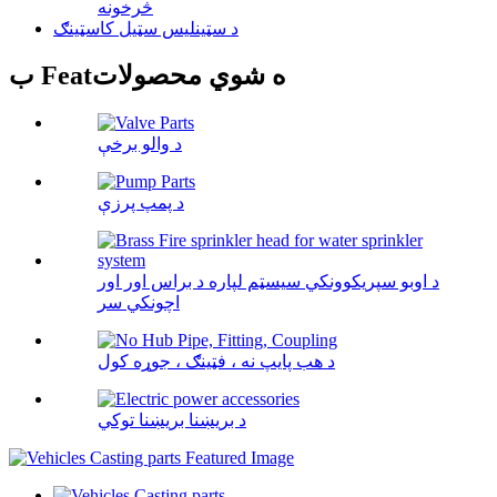
څرخونه
د سټینلیس سټیل کاسټینګ
ب Featه شوي محصولات
د والو برخې
د پمپ پرزې
د اوبو سپریکوونکي سیسټم لپاره د براس اور اور
اچونکي سر
د هب پایپ نه ، فټینګ ، جوړه کول
د بریښنا بریښنا توکي