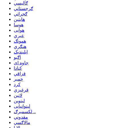
ګالیسي
ګرجستاني
ګجراتي
هایتین
هوسا
هوایی
عبري
همونګ
هنګري
ایلینډیک
اګبو
جاوه ای
کناډا
قزاقي
خمیر
کرد
قرغیزي
لاتین
لیتوین
لیتوانیایی
لکسمبرګ ..
مقدوني
مالاګسي
مالایا