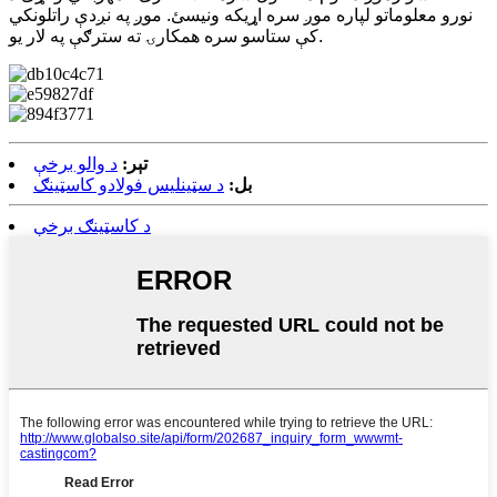
نورو معلوماتو لپاره موږ سره اړیکه ونیسئ. موږ په نږدې راتلونکي
کې ستاسو سره همکارۍ ته سترګې په لار یو.
تېر:
د والو برخې
بل:
د سټینلیس فولادو کاسټینګ
د کاسټینګ برخې