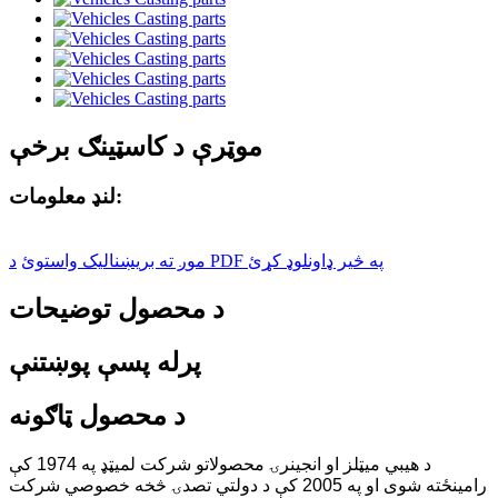
موټرې د کاسټینګ برخې
لنډ معلومات:
د PDF په څیر ډاونلوډ کړئ
موږ ته بریښنالیک واستوئ
د محصول توضیحات
پرله پسې پوښتنې
د محصول ټاګونه
د هیبي میټلز او انجینرۍ محصولاتو شرکت لمیټډ په 1974 کې
رامینځته شوی او په 2005 کې د دولتي تصدۍ څخه خصوصي شرکت