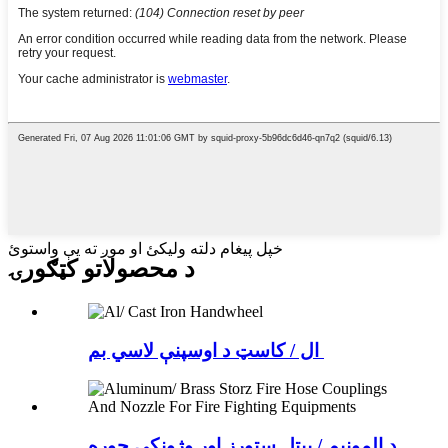
خپل پیغام دلته ولیکئ او موږ ته یې واستوئ
د محصولاتو کټګورۍ
ال / کاسټ د اوسپنې لاسي بم
د المونیم / پیتل سټورز اور وژونکي جوړه