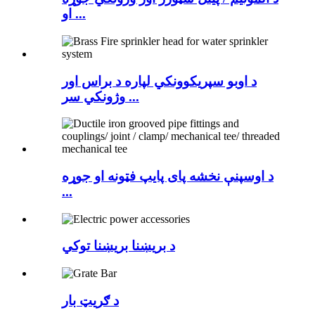
او ...
د اوبو سپریکوونکي لپاره د براس اور
وژونکي سر ...
د اوسپنې نخشه پای پایپ فټونه او جوړه
...
د بریښنا بریښنا توکي
د ګریټ بار