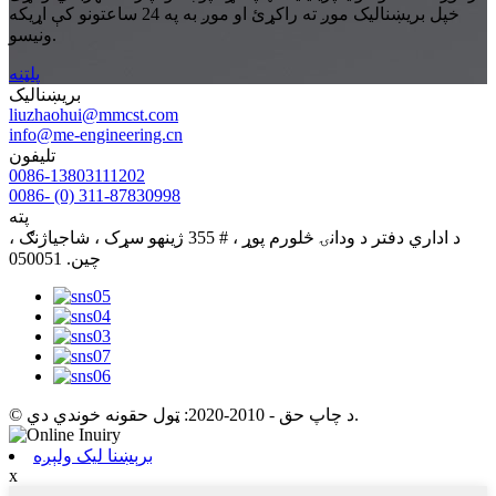
خپل بریښنالیک موږ ته راکړئ او موږ به په 24 ساعتونو کې اړیکه
ونیسو.
پلټنه
بریښنالیک
liuzhaohui@mmcst.com
info@me-engineering.cn
تلیفون
0086-13803111202
0086- (0) 311-87830998
پته
د اداري دفتر د ودانۍ څلورم پوړ ، # 355 ژینهو سړک ، شاجیاژنګ ،
چین. 050051
© د چاپ حق - 2010-2020: ټول حقونه خوندي دي.
برېښنا لیک ولېږه
x