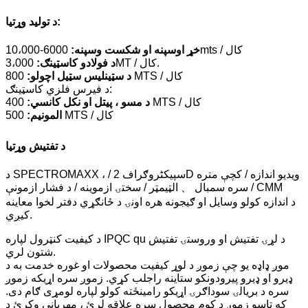
د تولید وړتیا:
6000-10،000mts / کال
خړ اوسپنه او شکست وسپنه:
3،000MT / کال.
د فولادو کاسټینګ:
800 MTS / کال
د سټینلیس سټیل اچولو:
د فیرس فلزي کاسټینګ:
400 MTS / کال
د مسو ، پیتل او نکل کانسي:
500 MTS / کال
المونیم:
د تفتیش وړتیا
د SPECTROMAXX ، / سپیکٹروګراف 2D ویدیو اندازه / کچې متره
سره سمبال 、 الټیمټر / سختۍ ازموینه / د فشار ازمونې / CMM
د اندازه کولو وسایل او ګیجونه هره اونۍ د ځانګړي دفتر لخوا معاینه
کیږي.
د کیفیت کنټرول لپاره IPQC qu د لړۍ تفتیش او وروستۍ تفتیش
شتون لري.
موږ ډاډه یو چې زموږ د لوړ کیفیت محصولات او غوره خدمت به د
ډیرو او ډیرو پیرودونکو ستاینه راجلب کړي. زموږ سره اړیکه زموږ
سره د بریالۍ سوداګرۍ اړیکو رامینځته کولو لپاره لومړی ګام دی.
که تاسو زموږ د کوم محصول سره علاقه لرئ ، مهرباني وکړئ د