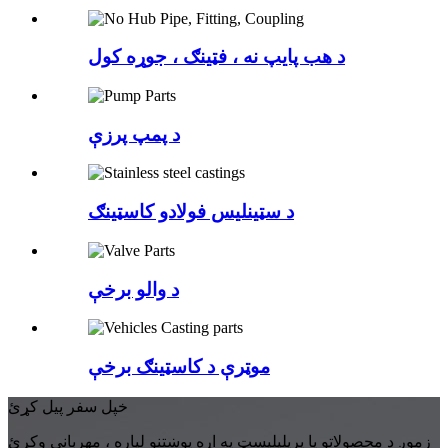
د هب پایپ نه ، فټینګ ، جوړه کول
د پمپ پرزې
د سټینلیس فولادو کاسټینګ
د والو برخې
موټرې د کاسټینګ برخې
خپل سفر پیل کړئ
زموږ د محصولاتو یا پریلیلیسټ په اړه پوښتنو لپاره ، مهرباني وکړئ