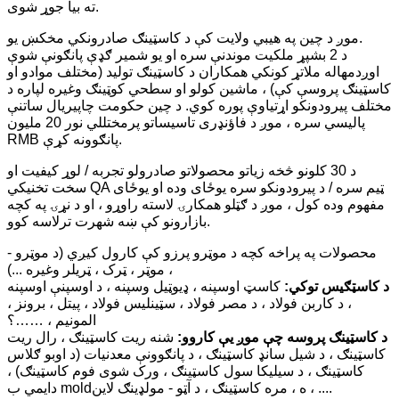
ته بیا جوړ شوی.
موږ د چین په هیبي ولایت کې د کاسټینګ صادرونکي مخکښ یو.
د 2 بشپړ ملکیت موندنې سره او یو شمیر ګډې پانګونې شوې
اوږدمهاله ملاتړ کونکي همکاران د کاسټینګ تولید (مختلف موادو او
کاسټینګ پروسې کې) ، ماشین کولو او سطحي کوټینګ وغيره لپاره د
مختلف پیرودونکو اړتیاوې پوره کوي. د چین حکومت چاپیریال ساتنې
پالیسي سره ، موږ د فاؤنډری تاسیساتو پرمختللي نور 20 ملیون
RMB پانګوونه کړې.
د 30 کلونو څخه زیاتو محصولاتو صادرولو تجربه / لوړ کیفیت او
سخت تخنیکي QA ټیم سره / د پیرودونکو سره یوځای وده او یوځای
مفهوم وده کول ، موږ د ګټلو همکارۍ لاسته راوړو ، او د نړۍ په کچه
بازارونو کې ښه شهرت ترلاسه کوو.
محصولات په پراخه کچه د موټرو پرزو کې کارول کیږي (د موټرو -
موټر ، ټرک ، ټریلر وغيره ...) ،
د کاسټګیس توکي:
کاسټ اوسپنه ، ډیوټیل وسپنه ، د اوسپنې اوسپنه
، د کاربن فولاد ، د مصر فولاد ، سټینلیس فولاد ، پیتل ، برونز ،
المونیم ، ……؟
د کاسټینګ پروسه چې موږ یې کاروو:
شنه ریت کاسټینګ ، رال ریت
کاسټینګ ، د شیل سانډ کاسټینګ ، د پانګوونې معدنیات (د اوبو ګلاس
کاسټینګ ، د سیلیکا سول کاسټینګ ، ورک شوی فوم کاسټینګ) ،
دایمي ب moldه ، مره کاسټینګ ، د آټو - مولډینګ لاین ، ....