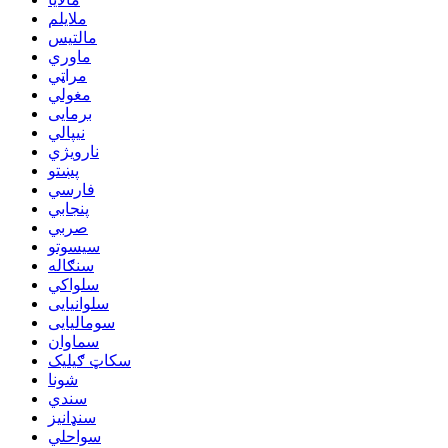
ملایلم
مالتیس
ماوري
مراټي
مغولي
برمایی
نیپالي
نارویژي
پښتو
فارسي
پنجابي
صربي
سیسوتو
سنګاله
سلواکي
سلوانیایی
سومالیایی
سماوان
سکاټ ګیلیک
شونا
سندي
سنډانیز
سواحلي