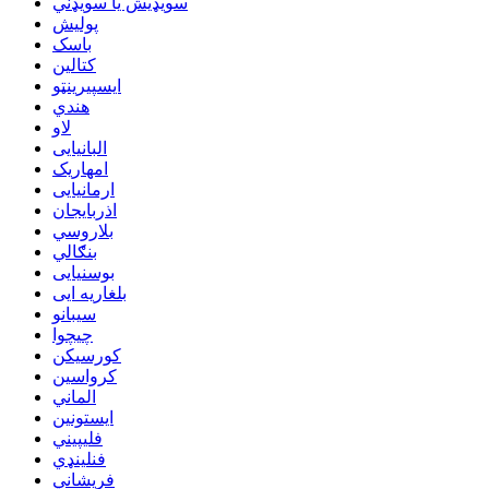
سویډیش یا سویډني
پولیش
باسک
کتالین
ایسپیرینټو
هندي
لاو
البانیایی
امهاریک
ارمانیایی
اذربایجان
بلاروسي
بنګالي
بوسنیایی
بلغاریه ایی
سیبانو
چیچوا
کورسیکن
کرواسین
الماني
ایستونین
فلیپیني
فنلینډي
فريشاني