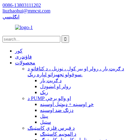
0086-13803111202
liuzhaohui@mmcst.com
انګلیسي
کور
فاؤنډری
محصولات
د ګریټ بار ، رولر او بیر کول ، نوزیل ، د کثافاتو د
سوځولو تجهیزاتو لپاره ریک.
د ګریټ بار
رولر او ایښودل
ریک
د PUMP او والو برخې
خړ اوسپنه + ډیوټیل اوسپنه
دزنګ ضد اوسپنه
پیتل
سټیل
د فیرس فلزي کاسټینګ
د المونیم کاسټینګ
د مسو ، پیتل او نکل پیتل کاسټینګ