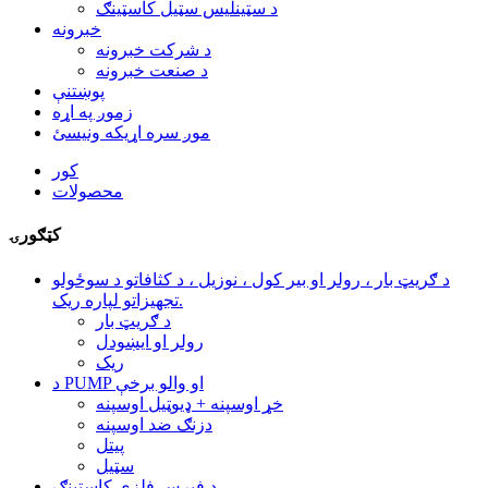
د سټینلیس سټیل کاسټینګ
خبرونه
د شرکت خبرونه
د صنعت خبرونه
پوښتنې
زموږ په اړه
موږ سره اړیکه ونیسئ
کور
محصولات
کټګورۍ
د ګریټ بار ، رولر او بیر کول ، نوزیل ، د کثافاتو د سوځولو
تجهیزاتو لپاره ریک.
د ګریټ بار
رولر او ایښودل
ریک
د PUMP او والو برخې
خړ اوسپنه + ډیوټیل اوسپنه
دزنګ ضد اوسپنه
پیتل
سټیل
د فیرس فلزي کاسټینګ